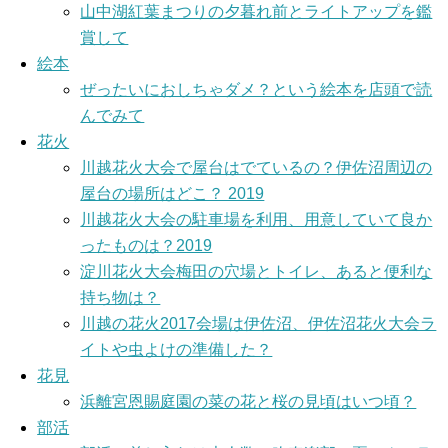
山中湖紅葉まつりの夕暮れ前とライトアップを鑑
賞して
絵本
ぜったいにおしちゃダメ？という絵本を店頭で読
んでみて
花火
川越花火大会で屋台はでているの？伊佐沼周辺の
屋台の場所はどこ？ 2019
川越花火大会の駐車場を利用、用意していて良か
ったものは？2019
淀川花火大会梅田の穴場とトイレ、あると便利な
持ち物は？
川越の花火2017会場は伊佐沼、伊佐沼花火大会ラ
イトや虫よけの準備した？
花見
浜離宮恩賜庭園の菜の花と桜の見頃はいつ頃？
部活