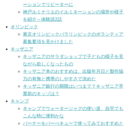
ーションでリピーターに
神戸ルミナリエのイルミネーションの場所や様子
を紹介～体験談2話
オリンピック
東京オリンピックパラリンピックのボランティア
募集要項を見かけました
キッザニア
キッザニアのサラダショップで子どもの様子を見
ながら欲しくなったもの
キッザニア本のおすすめは、出版年月日と製作協
力の有無と携帯のしやすさで決めた
キッザニア銀行の期限はいつまで？キッザニア卒
業前のキッゾは？
キャンプ
キャンプでウォータージャグの使い道、自宅でも
こんな時に便利かな
バーナーをバーべキューで使ってみておすすめと