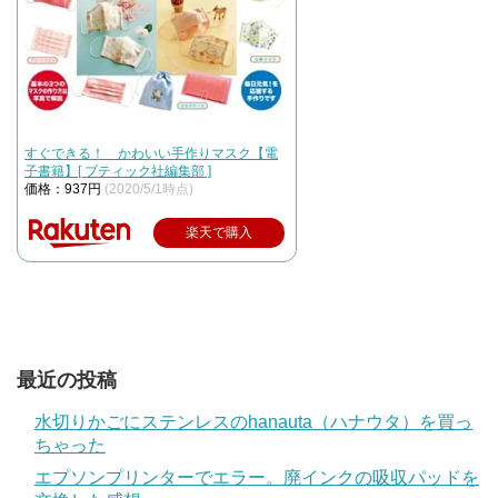
すぐできる！ かわいい手作りマスク【電
子書籍】[ ブティック社編集部 ]
価格：937円
(2020/5/1時点)
楽天で購入
最近の投稿
水切りかごにステンレスのhanauta（ハナウタ）を買っ
ちゃった
エプソンプリンターでエラー。廃インクの吸収パッドを