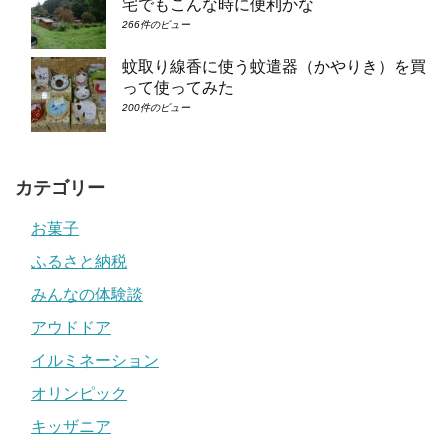
宅でもこんな時に便利かな
266件のビュー
蚊取り線香に使う蚊遣器（かやりき）を買
って使ってみた
200件のビュー
カテゴリー
お菓子
ふるさと納税
みんなの体験談
アウドドア
イルミネーション
オリンピック
キッザニア