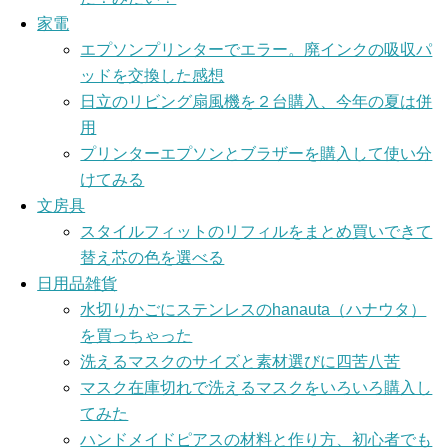
家電
エプソンプリンターでエラー。廃インクの吸収パ
ッドを交換した感想
日立のリビング扇風機を２台購入、今年の夏は併
用
プリンターエプソンとブラザーを購入して使い分
けてみる
文房具
スタイルフィットのリフィルをまとめ買いできて
替え芯の色を選べる
日用品雑貨
水切りかごにステンレスのhanauta（ハナウタ）
を買っちゃった
洗えるマスクのサイズと素材選びに四苦八苦
マスク在庫切れで洗えるマスクをいろいろ購入し
てみた
ハンドメイドピアスの材料と作り方、初心者でも