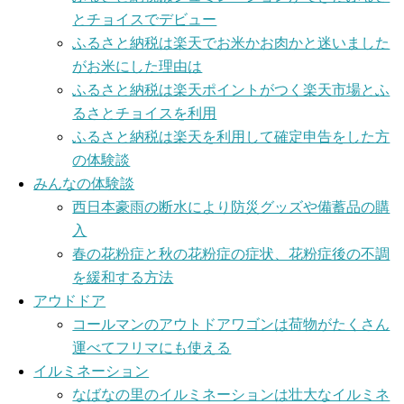
とチョイスでデビュー
ふるさと納税は楽天でお米かお肉かと迷いました
がお米にした理由は
ふるさと納税は楽天ポイントがつく楽天市場とふ
るさとチョイスを利用
ふるさと納税は楽天を利用して確定申告をした方
の体験談
みんなの体験談
西日本豪雨の断水により防災グッズや備蓄品の購
入
春の花粉症と秋の花粉症の症状、花粉症後の不調
を緩和する方法
アウドドア
コールマンのアウトドアワゴンは荷物がたくさん
運べてフリマにも使える
イルミネーション
なばなの里のイルミネーションは壮大なイルミネ