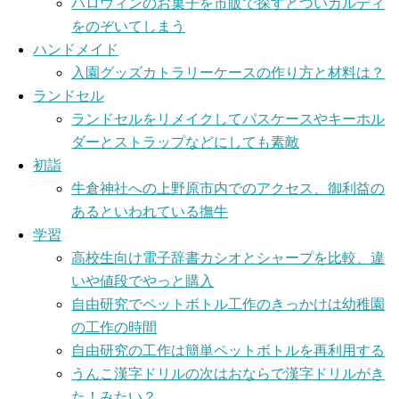
ハロウィンのお菓子を市販で探すとついカルディ
をのぞいてしまう
ハンドメイド
入園グッズカトラリーケースの作り方と材料は？
ランドセル
ランドセルをリメイクしてパスケースやキーホル
ダーとストラップなどにしても素敵
初詣
牛倉神社への上野原市内でのアクセス、御利益の
あるといわれている撫牛
学習
高校生向け電子辞書カシオとシャープを比較、違
いや値段でやっと購入
自由研究でペットボトル工作のきっかけは幼稚園
の工作の時間
自由研究の工作は簡単ペットボトルを再利用する
うんこ漢字ドリルの次はおならで漢字ドリルがき
た！みたい？