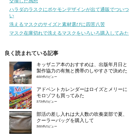
交換した感想
ハラダのラスクにポケモンデザインが出て通販でついつ
い
洗えるマスクのサイズと素材選びに四苦八苦
マスク在庫切れで洗えるマスクをいろいろ購入してみた
良く読まれている記事
キッザニア本のおすすめは、出版年月日と
製作協力の有無と携帯のしやすさで決めた
600件のビュー
アドベントカレンダーはロイズとメリーに
モロゾフも買ってみた
573件のビュー
部活の差し入れは大人数の吹奏楽部で夏、
クーラーバッグを購入して
500件のビュー