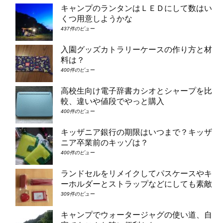
キャンプのランタンはＬＥＤにして数はい
くつ用意しようかな
437件のビュー
入園グッズカトラリーケースの作り方と材
料は？
400件のビュー
高校生向け電子辞書カシオとシャープを比
較、違いや値段でやっと購入
400件のビュー
キッザニア銀行の期限はいつまで？キッザ
ニア卒業前のキッゾは？
400件のビュー
ランドセルをリメイクしてパスケースやキ
ーホルダーとストラップなどにしても素敵
309件のビュー
キャンプでウォータージャグの使い道、自