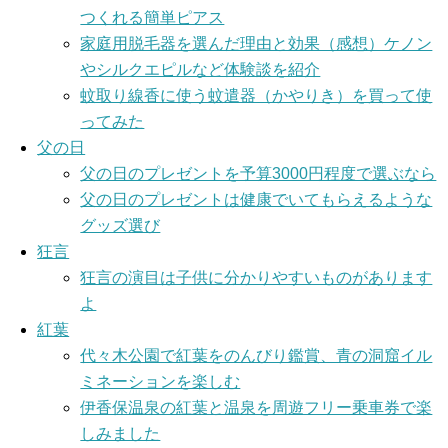
つくれる簡単ピアス
家庭用脱毛器を選んだ理由と効果（感想）ケノン
やシルクエピルなど体験談を紹介
蚊取り線香に使う蚊遣器（かやりき）を買って使
ってみた
父の日
父の日のプレゼントを予算3000円程度で選ぶなら
父の日のプレゼントは健康でいてもらえるような
グッズ選び
狂言
狂言の演目は子供に分かりやすいものがあります
よ
紅葉
代々木公園で紅葉をのんびり鑑賞、青の洞窟イル
ミネーションを楽しむ
伊香保温泉の紅葉と温泉を周遊フリー乗車券で楽
しみました