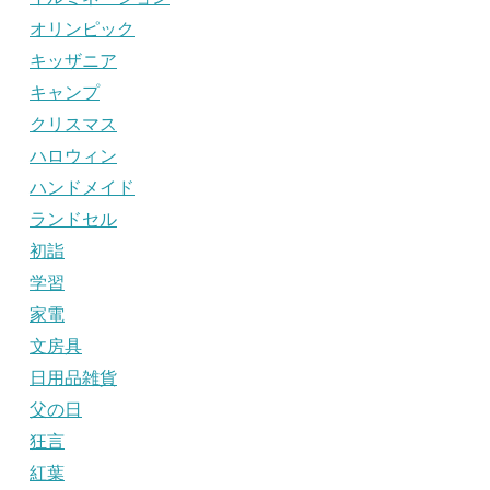
オリンピック
キッザニア
キャンプ
クリスマス
ハロウィン
ハンドメイド
ランドセル
初詣
学習
家電
文房具
日用品雑貨
父の日
狂言
紅葉