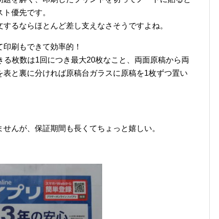
スト優先です。
文するならほとんど差し支えなさそうですよね。
て印刷もできて効率的！
きる枚数は1回につき最大20枚なこと、両面原稿から両
を表と裏に分ければ原稿台ガラスに原稿を1枚ずつ置い
ませんが、保証期間も長くてちょっと嬉しい。