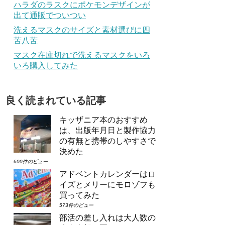
ハラダのラスクにポケモンデザインが
出て通販でついつい
洗えるマスクのサイズと素材選びに四
苦八苦
マスク在庫切れで洗えるマスクをいろ
いろ購入してみた
良く読まれている記事
キッザニア本のおすすめ
は、出版年月日と製作協力
の有無と携帯のしやすさで
決めた
600件のビュー
アドベントカレンダーはロ
イズとメリーにモロゾフも
買ってみた
573件のビュー
部活の差し入れは大人数の