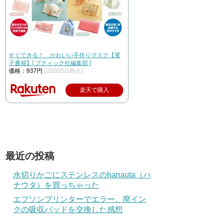
すぐできる！ かわいい手作りマスク【電
子書籍】[ ブティック社編集部 ]
価格：937円
(2020/5/1時点)
楽天で購入
最近の投稿
水切りかごにステンレスのhanauta（ハ
ナウタ）を買っちゃった
エプソンプリンターでエラー。廃イン
クの吸収パッドを交換した感想