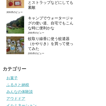
とストラップなどにしても
素敵
309件のビュー
キャンプでウォータージャ
グの使い道、自宅でもこん
な時に便利かな
266件のビュー
蚊取り線香に使う蚊遣器
（かやりき）を買って使っ
てみた
200件のビュー
カテゴリー
お菓子
ふるさと納税
みんなの体験談
アウドドア
イルミネーション