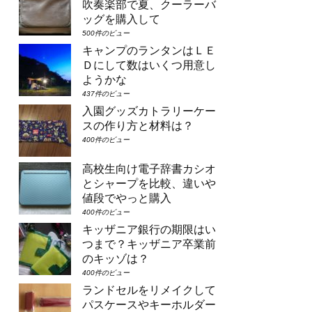
吹奏楽部で夏、クーラーバ
ッグを購入して
500件のビュー
キャンプのランタンはＬＥ
Ｄにして数はいくつ用意し
ようかな
437件のビュー
入園グッズカトラリーケー
スの作り方と材料は？
400件のビュー
高校生向け電子辞書カシオ
とシャープを比較、違いや
値段でやっと購入
400件のビュー
キッザニア銀行の期限はい
つまで？キッザニア卒業前
のキッゾは？
400件のビュー
ランドセルをリメイクして
パスケースやキーホルダー