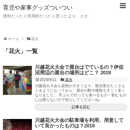
育児や家事グッズついつい
便利だったり実用的だったり思ったより、とか
ホーム
花火
「
花火
」
一覧
川越花火大会で屋台はでているの？伊佐
沼周辺の屋台の場所はどこ？ 2019
2019/9/11
花火
川越花火大会も規模が大きくなり、観光客がたくさん
くるようになってから、屋台の数や種類もすごく多く
なりました。 手ぶらで行っても食べるもの・飲むもの
には困らないので安心してくださいね。
記事を読む
川越花火大会の駐車場を利用、用意して
いて良かったものは？2019