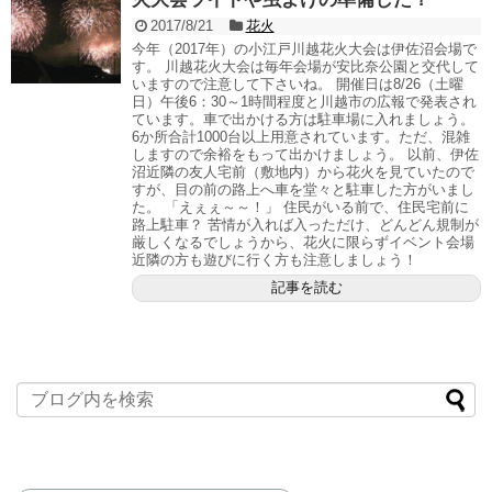
2017/8/21
花火
今年（2017年）の小江戸川越花火大会は伊佐沼会場で
す。 川越花火大会は毎年会場が安比奈公園と交代して
いますので注意して下さいね。 開催日は8/26（土曜
日）午後6：30～1時間程度と川越市の広報で発表され
ています。車で出かける方は駐車場に入れましょう。
6か所合計1000台以上用意されています。ただ、混雑
しますので余裕をもって出かけましょう。 以前、伊佐
沼近隣の友人宅前（敷地内）から花火を見ていたので
すが、目の前の路上へ車を堂々と駐車した方がいまし
た。 「えぇぇ～～！」 住民がいる前で、住民宅前に
路上駐車？ 苦情が入れば入っただけ、どんどん規制が
厳しくなるでしょうから、花火に限らずイベント会場
近隣の方も遊びに行く方も注意しましょう！
記事を読む