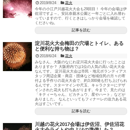
2019/8/24
花火
今年の小江戸川越花火大会も29回目！ 今年の会場は伊
佐沼ですよ～。安比奈親水公園と一年ごとに入れ替わ
っていますので、行くときはしっかり会場を確認して
くださいね。
記事を読む
淀川花火大会梅田の穴場とトイレ、ある
と便利な持ち物は？
2018/6/24
花火
みなさん、大阪のなにわ淀川花火大会に行ったことは
ありますか？ 大阪府内では1位の人気の高い花火大会
なんです。 淀川花火大会は市民・地元ボランティアス
タッフ周辺企業・商店・団体など地域住民の方々の寄
付よる手作りの花火大会で、約3,000発も打ち上げられ
るんです。スターマインや尺玉、キャラクターにデザ
インされた花火も打ちあがります。今まで、見たのは
「キティーちゃん、ピカチュウ、星やハート」などが
ありました。 なんといってもフィナーレの迫力ある花
火はすごいです。
記事を読む
川越の花火2017会場は伊佐沼、伊佐沼花
火大会ライトや虫よけの準備した？