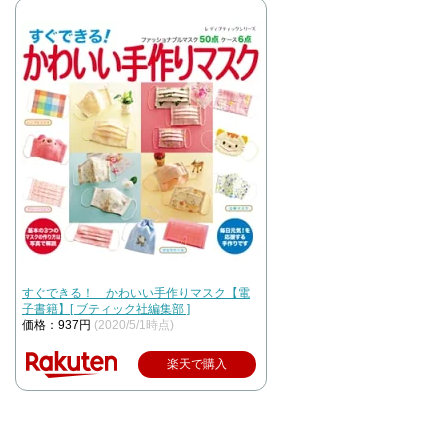
すぐできる！ かわいい手作りマスク【電
子書籍】[ ブティック社編集部 ]
価格：937円
(2020/5/1時点)
楽天で購入