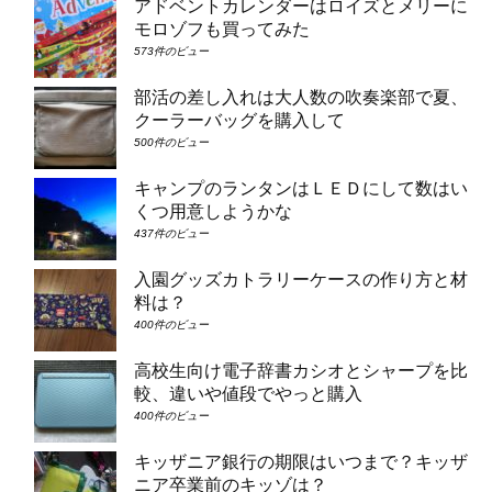
アドベントカレンダーはロイズとメリーに
モロゾフも買ってみた
573件のビュー
部活の差し入れは大人数の吹奏楽部で夏、
クーラーバッグを購入して
500件のビュー
キャンプのランタンはＬＥＤにして数はい
くつ用意しようかな
437件のビュー
入園グッズカトラリーケースの作り方と材
料は？
400件のビュー
高校生向け電子辞書カシオとシャープを比
較、違いや値段でやっと購入
400件のビュー
キッザニア銀行の期限はいつまで？キッザ
ニア卒業前のキッゾは？